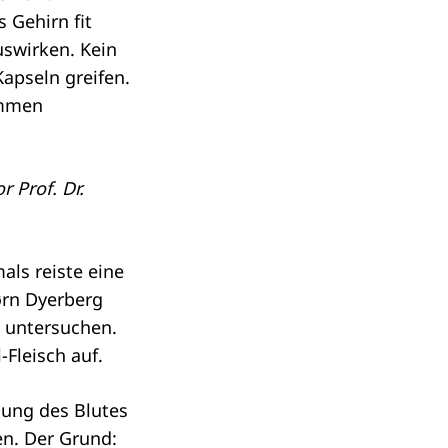
 Gehirn fit
uswirken. Kein
pseln greifen.
immen
 Prof. Dr.
ls reiste eine
ørn Dyerberg
u untersuchen.
-Fleisch auf.
gung des Blutes
en. Der Grund: