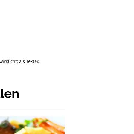
rklicht: als Texter,
llen