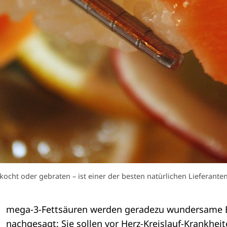
ekocht oder gebraten – ist einer der besten natürlichen Lieferant
mega-3-Fettsäuren werden geradezu wundersame 
nachgesagt: Sie sollen vor Herz-Kreislauf-Krankhei