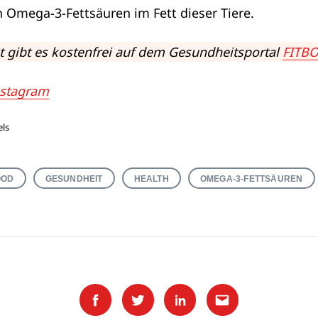
n Omega-3-Fettsäuren im Fett dieser Tiere.
 gibt es kostenfrei auf dem Gesundheitsportal
FITB
nstagram
els
OOD
GESUNDHEIT
HEALTH
OMEGA-3-FETTSÄUREN
Facebook
Twitter
Linkedin
Email