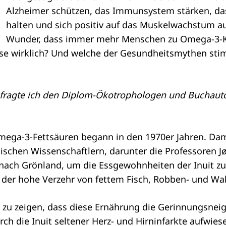
Alzheimer schützen, das Immunsystem stärken, das
halten und sich positiv auf das Muskelwachstum a
Wunder, dass immer mehr Menschen zu Omega-3-Ka
ese wirklich? Und welche der Gesundheitsmythen st
fragte ich den Diplom-Ökotrophologen und Buchautor
ega-3-Fettsäuren begann in den 1970er Jahren. Dama
schen Wissenschaftlern, darunter die Professoren J
nach Grönland, um die Essgewohnheiten der Inuit z
n der hohe Verzehr von fettem Fisch, Robben- und Wal
 zu zeigen, dass diese Ernährung die Gerinnungsnei
ch die Inuit seltener Herz- und Hirninfarkte aufwies