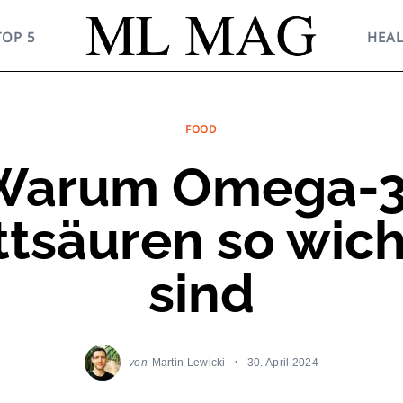
TOP 5
HEA
FOOD
Warum Omega-3
ttsäuren so wich
sind
von
Martin Lewicki
30. April 2024