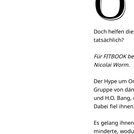
O
Doch helfen di
tatsächlich?
Für FITBOOK be
Nicolai Worm.
Der Hype um Om
Gruppe von däni
und H.O. Bang, 
Dabei fiel ihne
Search
for:
Es gelang ihnen
minderte, wodur