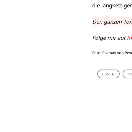
die langkettige
Den ganzen Text
Folge mir auf
I
Foto: Pixabay von Pex
ESSEN
F