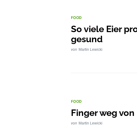
FOOD
So viele Eier p
gesund
von
Martin Lewicki
FOOD
Finger weg von
von
Martin Lewicki