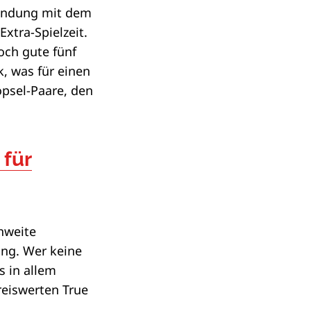
rbindung mit dem
xtra-Spielzeit.
och gute fünf
, was für einen
psel-Paare, den
 für
hweite
ung. Wer keine
s in allem
eiswerten True