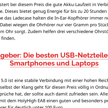
stert bei diesem Preis die gute Akku-Laufzeit in Ve
. Dieses bietet genug Energie für bis zu 20 Stunden E
e das Ladecase halten die In-Ear-Kopfhörer immer n
Dabei wiegen die Ohrhörer nur vier Gramm pro Stück
m Ohr sorgt. Zudem helfen drei verschiedene Ohrstö
u finden.
geber: Die besten USB-Netzteile
Smartphones und Laptops
5.0 ist eine stabile Verbindung mit einer hohen Reic
 selbst der Klang geht für diesen Preis völlig in Ordn
üche hat, der sollte auch damit zufrieden sein. Alle
t dem HolyHigh EA8 einen guten und besonders pr
rer für deutlich unter 100 Euro.