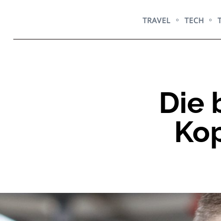
Skip
to
TRAVEL
TECH
content
Die 
Kop