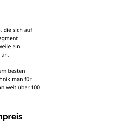
 die sich auf
segment
weile ein
 an.
dem besten
chnik man für
n weit über 100
npreis