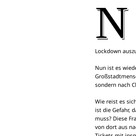
N
Lockdown auszu
Nun ist es wied
Großstadtmensc
sondern nach Ch
Wie reist es si
ist die Gefahr,
muss? Diese Fra
Search
for:
von dort aus n
Tickets mit ins