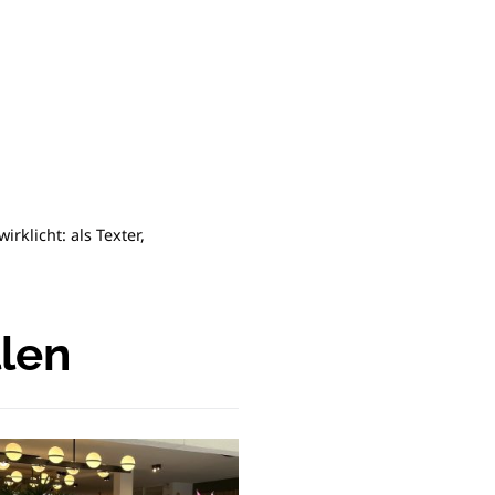
rklicht: als Texter,
llen