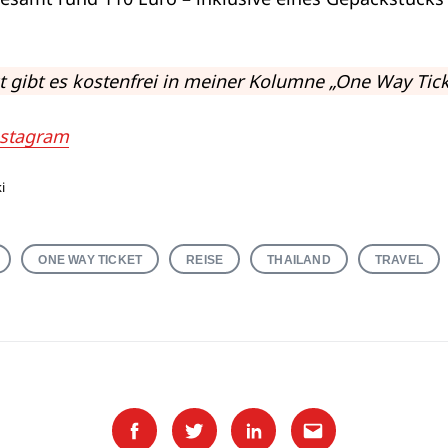
 gibt es kostenfrei in meiner Kolumne „One Way Tick
nstagram
i
ONE WAY TICKET
REISE
THAILAND
TRAVEL
Facebook
Twitter
Linkedin
Email