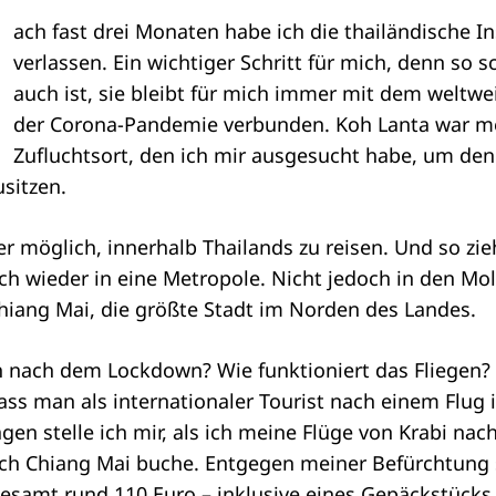
ach fast drei Monaten habe ich die thailändische I
verlassen. Ein wichtiger Schritt für mich, denn so s
auch ist, sie bleibt für mich immer mit dem weltw
der Corona-Pandemie verbunden. Koh Lanta war m
Zufluchtsort, den ich mir ausgesucht habe, um den
sitzen.
er möglich, innerhalb Thailands zu reisen. Und so zie
h wieder in eine Metropole. Nicht jedoch in den Mo
iang Mai, die größte Stadt im Norden des Landes.
ch nach dem Lockdown? Wie funktioniert das Fliegen?
 dass man als internationaler Tourist nach einem Flug
gen stelle ich mir, als ich meine Flüge von Krabi na
ach Chiang Mai buche. Entgegen meiner Befürchtung 
gesamt rund 110 Euro – inklusive eines Gepäckstücks 