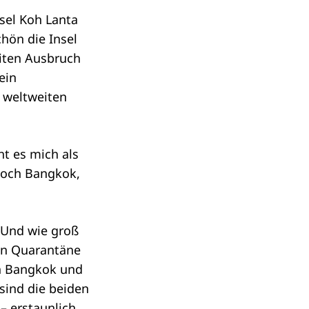
nsel Koh Lanta
chön die Insel
eiten Ausbruch
ein
 weltweiten
ht es mich als
loch Bangkok,
 Und wie groß
 in Quarantäne
ch Bangkok und
sind die beiden
– erstaunlich