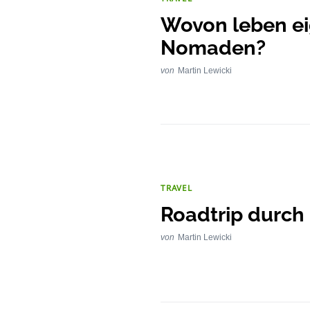
Wovon leben eig
Nomaden?
von
Martin Lewicki
TRAVEL
Roadtrip durc
von
Martin Lewicki