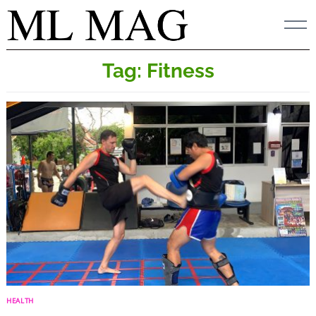
Skip
to
content
Tag: Fitness
HEALTH