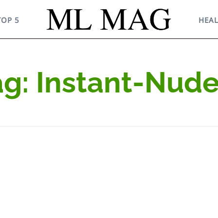
TOP 5
HEA
ag: Instant-Nude